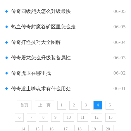
06-05
传奇四级烈火怎么升级最快
06-05
热血传奇封魔谷矿区里怎么走
06-04
传奇打怪技巧大全图解
06-03
传奇屠龙怎么升级装备属性
06-02
传奇虎卫在哪里找
06-01
传奇道士噬魂术有什么用处
首页
上一页
1
2
3
4
5
6
7
8
9
10
11
12
13
14
15
16
17
18
19
20