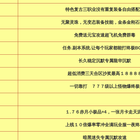
特色复古三职业没有重复装备自由搭配
无聚灵珠，无变态装备技能，金条金刚石
免费送元宝攻速超飞机免费群毒
任务.副本系统.让每个玩家都能打终极BO
长久稳定沉默专属龍华沉默
超低消费三天合区沙奖最高１８８８
一切靠打 ７７７级以上怪物爆终
１.７６赤月小极品+4，一张月卡走天
上线１０倍爆率零冲全满玩全服一夜终
暗黑迷失专属沉默攻速