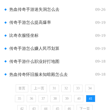
09-26
热血传奇手游迷失洞怎么去
09-19
传奇手游怎么提高爆率
09-19
比奇衣服怪坐标
09-19
传奇手游怎么赚人民币划算
09-18
传奇手游什么职业好打地图
09-18
热血传奇怀旧服未知暗殿怎么去
首页
上一页
31
32
33
34
35
36
37
38
39
40
41
42
43
44
45
46
下一页