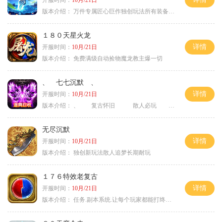
开服时间：
10月/21日
版本介绍：
万件专属匠心巨作独创玩法所有装备靠打
１８０天星火龙
详情
开服时间：
10月/21日
版本介绍：
免费满级自动捡物魔龙教主爆一切
、 七七沉默 、
详情
开服时间：
10月/21日
版本介绍：
、 复古怀旧 散人必玩 、
无尽沉默
详情
开服时间：
10月/21日
版本介绍：
独创新玩法散人追梦长期耐玩
１７６特效老复古
详情
开服时间：
10月/21日
版本介绍：
任务.副本系统.让每个玩家都能打终极BOSS