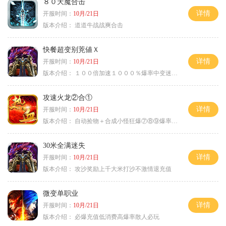
８０天魔合击
详情
开服时间：
10月/21日
版本介绍：
道道牛战战爽合击
快餐超变别茺値Ｘ
详情
开服时间：
10月/21日
版本介绍：
１００倍加速１０００％爆率中变迷失单职
攻速火龙②合①
详情
开服时间：
10月/21日
版本介绍：
自动捡物＋合成小怪狂爆⑦⑧⑨爆率+９
30米全满迷失
详情
开服时间：
10月/21日
版本介绍：
攻沙奖励上千大米打沙不激情退充值
微变单职业
详情
开服时间：
10月/21日
版本介绍：
必爆充值低消费高爆率散人必玩