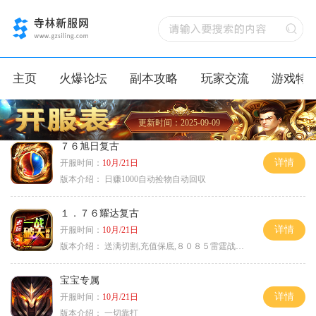
主页
火爆论坛
副本攻略
玩家交流
游戏特
更新时间：2025-09-09
７６旭日复古
详情
开服时间：
10月/21日
版本介绍：
日赚1000自动捡物自动回収
１．７６耀达复古
详情
开服时间：
10月/21日
版本介绍：
送满切割,充值保底,８０８５雷霆战神微变
宝宝专属
详情
开服时间：
10月/21日
版本介绍：
一切靠打